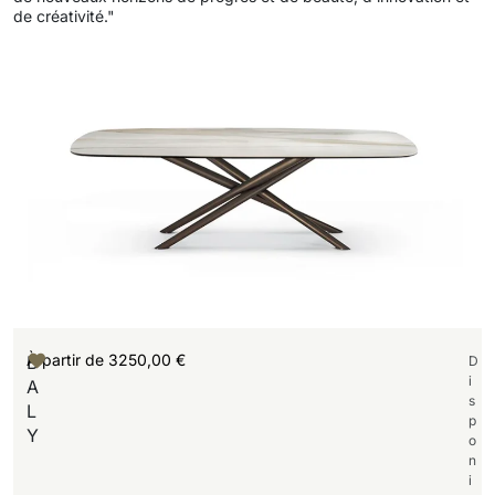
de créativité."
À partir de
3250,00
€
B
D
i
A
s
L
p
Y
o
n
i