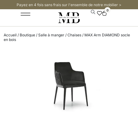
Payez en 4 fois sans frais sur l'ensemble de notre mobilier >​
0
Accueil
/
Boutique
/
Salle à manger
/
Chaises
/ MAX Arm DIAMOND socle
en bois