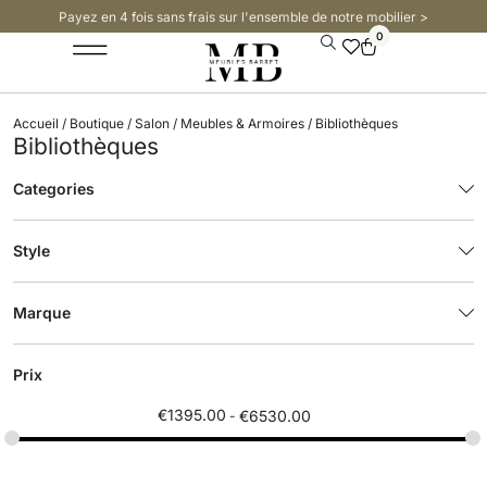
Payez en 4 fois sans frais sur l'ensemble de notre mobilier >​
0
Accueil
/
Boutique
/
Salon
/
Meubles & Armoires
/ Bibliothèques
Bibliothèques
Categories
Style
Marque
Prix
€
1395.00
€
6530.00