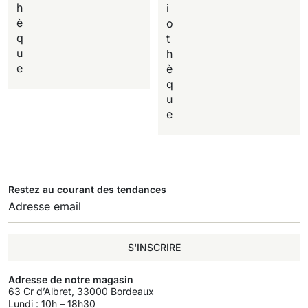
h
i
è
o
q
t
u
h
e
è
q
u
e
Restez au courant des tendances
S'INSCRIRE
Adresse de notre magasin
63 Cr d’Albret, 33000 Bordeaux
Lundi : 10h – 18h30