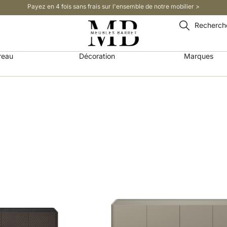
Payez en 4 fois sans frais sur l'ensemble de notre mobilier >​
Recherch
reau
Décoration
Marques