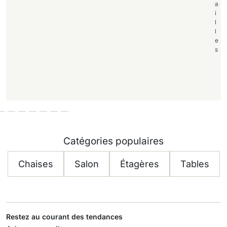
a
i
l
l
e
s
Catégories populaires
Chaises
Salon
Étagères
Tables
Restez au courant des tendances