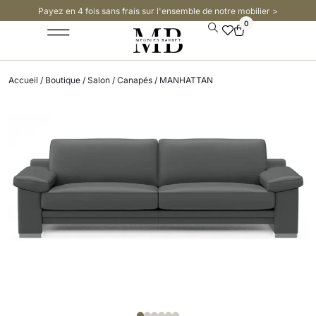
Payez en 4 fois sans frais sur l'ensemble de notre mobilier >​
0
Accueil
/
Boutique
/
Salon
/
Canapés
/ MANHATTAN