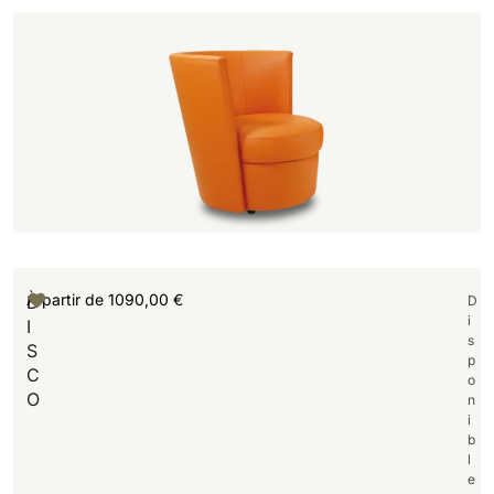
À partir de
1090,00
€
D
D
i
I
s
S
p
C
o
O
n
i
b
l
e