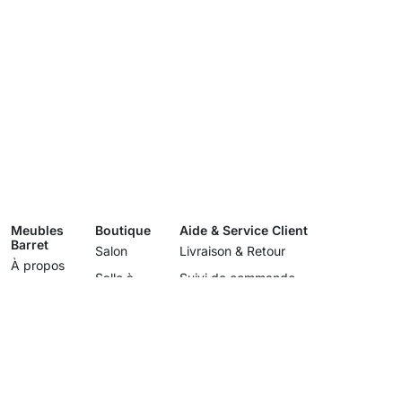
Meubles
Boutique
Aide & Service Client
Barret
Salon
Livraison & Retour
À propos
Salle à
Suivi de commande
Showroom
manger
Conditions Générales de Ventes
Marques
Chambre
Politique de Confidentialité
Services
Mentions Légales
Contact
Gestion des cookies