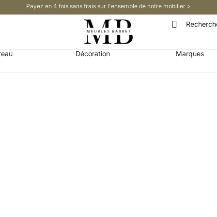
Payez en 4 fois sans frais sur l'ensemble de notre mobilier >​
Recherch
reau
Décoration
Marques