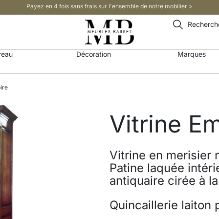
Payez en 4 fois sans frais sur l'ensemble de notre mobilier >​
Recherch
reau
Décoration
Marques
ire
Vitrine E
Vitrine en merisier 
Patine laquée intéri
antiquaire cirée à l
Quincaillerie laiton 