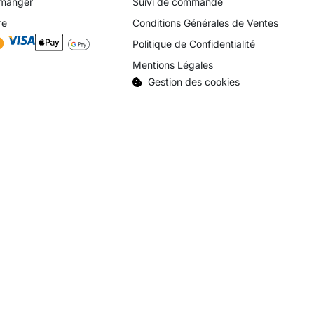
 manger
Suivi de commande
re
Conditions Générales de Ventes
Politique de Confidentialité
Mentions Légales
Gestion des cookies
ternet par
Simon Marsault
©2026. Tous droits réservés.