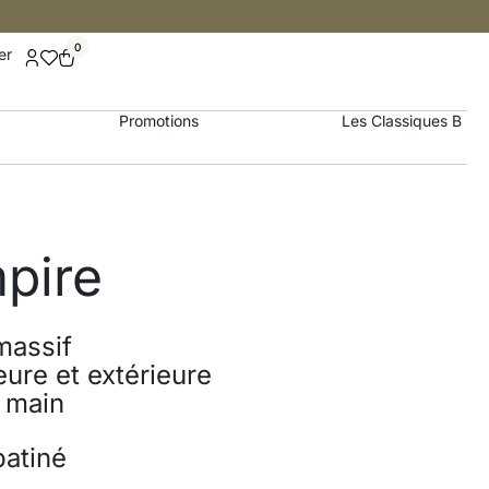
0
er
Promotions
Les Classiques B
mpire
massif
eure et extérieure
a main
patiné