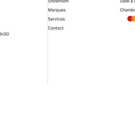
Showroom
Salle à
Marques
Chamb
Services
Contact
18h30
Site in