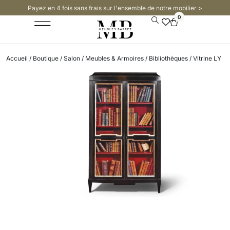
Payez en 4 fois sans frais sur l'ensemble de notre mobilier >​
0
Accueil
/
Boutique
/
Salon
/
Meubles & Armoires
/
Bibliothèques
/ Vitrine LY