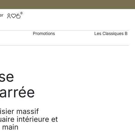
0
er
Promotions
Les Classiques B
se
arrée
sier massif
aire intérieure et
a main