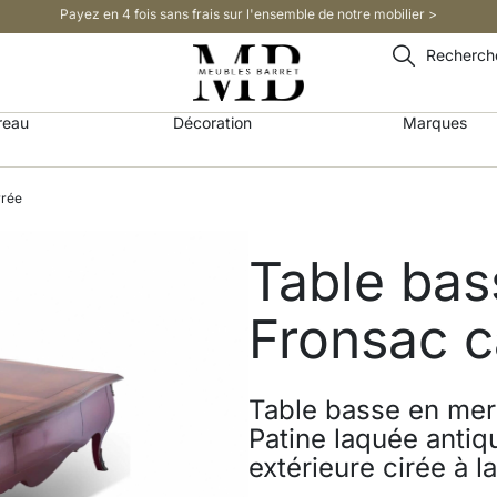
Payez en 4 fois sans frais sur l'ensemble de notre mobilier >​
Recherch
reau
Décoration
Marques
rrée
Table bas
Fronsac c
Table basse en meri
Patine laquée antiqu
extérieure cirée à l