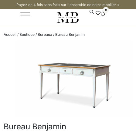
Payez en 4 fois sans frais sur l'ensemble de notre mobilier >​
0
Accueil
/
Boutique
/
Bureaux
/ Bureau Benjamin
Bureau Benjamin