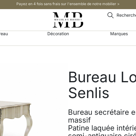
Payez en 4 fois sans frais sur l'ensemble de notre mobilier >​
Recherch
reau
Décoration
Marques
Bureau L
Senlis
Bureau secrétaire e
massif
Patine laquée intéri
semi-antiquaire cir