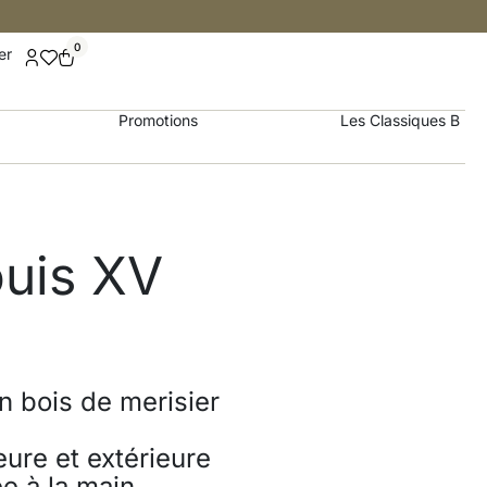
0
er
Promotions
Les Classiques B
ouis XV
n bois de merisier
eure et extérieure
ée à la main