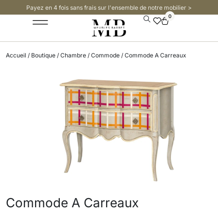
Payez en 4 fois sans frais sur l'ensemble de notre mobilier >​
0
Accueil
/
Boutique
/
Chambre
/
Commode
/ Commode A Carreaux
Commode A Carreaux