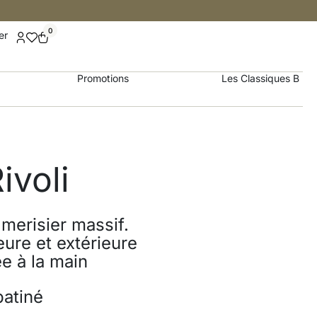
0
er
Promotions
Les Classiques B
ivoli
merisier massif.
eure et extérieure
ée à la main
patiné