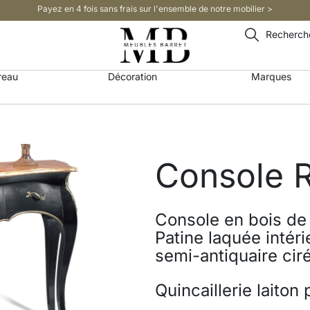
Payez en 4 fois sans frais sur l'ensemble de notre mobilier >​
Recherch
reau
Décoration
Marques
Console R
Console en bois de 
Patine laquée intéri
semi-antiquaire cir
Quincaillerie laiton 