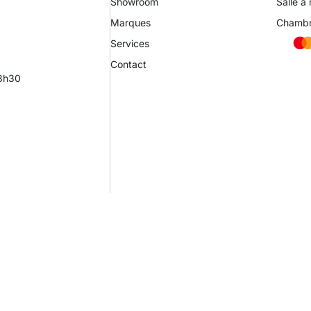
Showroom
Salle à
Marques
Chamb
Services
Contact
18h30
Site in