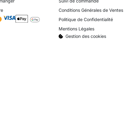
 manger
Suivi de commande
re
Conditions Générales de Ventes
Politique de Confidentialité
Mentions Légales
Gestion des cookies
ternet par
Simon Marsault
©2026. Tous droits réservés.